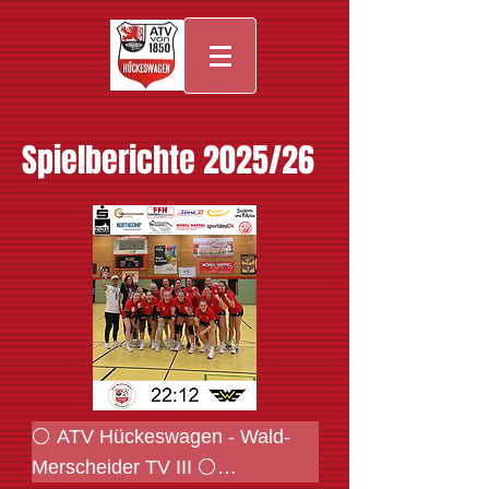
Spielberichte 2025/26
⚪️ ATV Hückeswagen - Wald-
Merscheider TV III ⚪️
