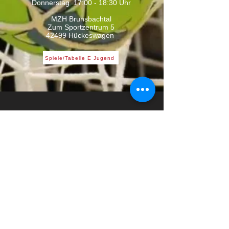
Donnerstag 17:00 - 18:30 Uhr
MZH Brunsbachtal
Zum Sportzentrum 5
42499 Hückeswagen
Spiele/Tabelle E Jugend
Unser Förderverein
KONTAKT: