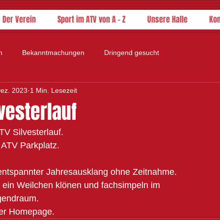
Der Verein
Sport im ATV von A - Z
Unsere Halle
Kon
n
Bekanntmachungen
Dringend gesucht
Dez. 2023
1 Min. Lesezeit
lvesterlauf
V Silvesterlauf.
 ATV Parkplatz.
r entspannter Jahresausklang ohne Zeitnahme.
ein Weilchen klönen und fachsimpeln im
gendraum.
rer Homepage.