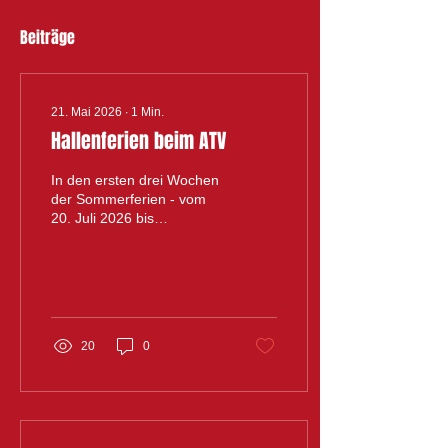
Beiträge
21. Mai 2026
∙
1
Min.
Hallenferien beim ATV
In den ersten drei Wochen
der Sommerferien - vom
20. Juli 2026 bis
einschließlich Sonntag, 9.
August 2026 - bleibt die
ATV-Halle für alle
Trainingsgruppen
geschlossen. In dieser Zeit
werden Reparatur- und
20
0
Reinigungsarbeiten
durchgeführt. Einige
Gruppen, wie die
'Jedermänner, die in den
Ferien zur gewohnten
Trainingszeit gemeinsam