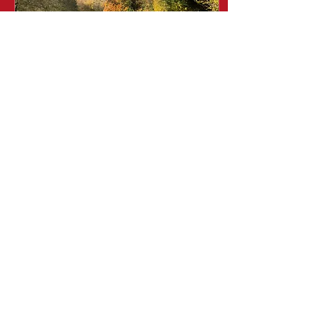
22. März 2026
∙
1
Min.
Warum Wandern?
Warum Wandern? 1. Ist
gesund 2. Schöne
Landschaft bei uns hier im
Bergischen Nette Leute in
der ATV Wandergruppe
Zusammen macht's Spaß.
Alle Infos HIER auf der
ATV-Homepage.
34
0