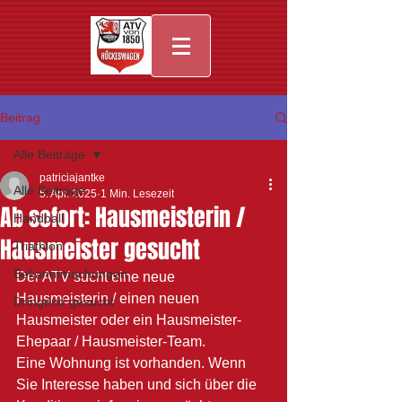
Beitrag
Alle Beiträge
patriciajantke
Alle Beiträge
5. Apr. 2025
1 Min. Lesezeit
Ab sofort: Hausmeisterin /
Handball
Hausmeister gesucht
Triathlon
Bekanntmachungen
Der ATV sucht eine neue 
Hausmeisterin / einen neuen 
Dringend gesucht
Hausmeister oder ein Hausmeister-
Ehepaar / Hausmeister-Team.
Eine Wohnung ist vorhanden. Wenn 
Sie Interesse haben und sich über die 