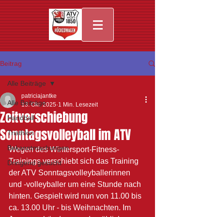
Beitrag
Alle Beiträge
patriciajantke
Alle Beiträge
13. Okt. 2025
1 Min. Lesezeit
Zeitverschiebung
Handball
Sonntagsvolleyball im ATV
Triathlon
Bekanntmachungen
Wegen des Wintersport-Fitness-
Trainings verschiebt sich das Training 
Dringend gesucht
der ATV Sonntagsvolleyballerinnen 
und -volleyballer um eine Stunde nach 
hinten. Gespielt wird nun von 11.00 bis 
ca. 13.00 Uhr - bis Weihnachten. Im 