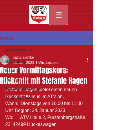
Beitrag
Alle Beiträge
patriciajantke
Alle Beiträge
13. Jan. 2023
1 Min. Lesezeit
Neuer Vormittagskurs:
Handball
Rückenfit mit Stefanie Hagen
Triathlon
Bekanntmachungen
Stefanie Hagen bietet einen neuen 
Rückenfit Kursus im ATV an.
Dringend gesucht
Wann:  Dienstags von 10.00 bis 11.00 
Uhr, Beginn: 24. Januar 2023 
Wo:      ATV Halle 2, Fürstenbergstraße 
22, 42499 Hückeswagen