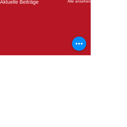
Alle ansehen
Aktuelle Beiträge
Linda Mansaray - Leichtigkeit
Neue Kurse 'Leichtigkeit'
Kommentare
beginnen erst wieder nach
den Sommerferien 2026.